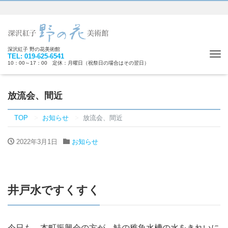
深沢紅子 野の花美術館
Tog
TEL: 019-625-6541
10：00～17：00 定休：月曜日（祝祭日の場合はその翌日）
nav
放流会、間近
TOP
お知らせ
放流会、間近
2022年3月1日
お知らせ
井戸水ですくすく
今日も、本町振興会の方が、鮭の稚魚水槽の水をきれいに