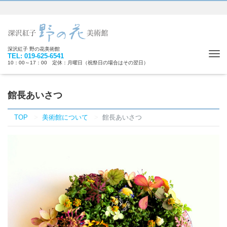
深沢紅子 野の花美術館
Tog
TEL: 019-625-6541
10：00～17：00 定休：月曜日（祝祭日の場合はその翌日）
nav
館長あいさつ
TOP
美術館について
館長あいさつ