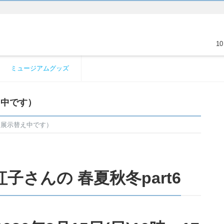
1
ミュージアムグッズ
え中です）
只今展示替え中です）
さんの 春夏秋冬part6